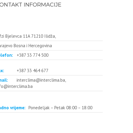
ONTAKT INFORMACIJE
fzi Bjelevca 11A 71210 Ilidža,
rajevo Bosna i Hercegovina
elefon:
+387 33 774 500
x:
+387 33 464 677
mail:
interclima@interclima.ba,
fo@interclima.ba
adno vrijeme:
Ponedeljak – Petak 08:00 – 18:00