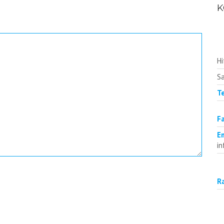
K
Hi
Sa
T
Fa
E
in
R